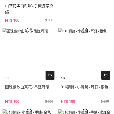
山茶花黑白毛呢×手機腕帶掛
繩
NT
$ 100
$ 388
1
/6
1
/6
圓珠紫紗山茶花×吊墜耳環
316鋼飾×小雛菊×耳釘×銀色
NT
$ 100
NT
$ 100
$ 380
$ 290