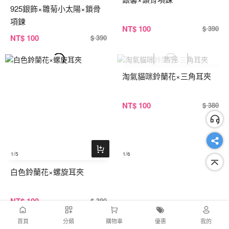
925銀飾×雛菊小太陽×鎖骨
項鍊
NT
$ 100
$ 390
NT
$ 100
$ 390
淘氣貓咪鈴蘭花×三角耳夾
NT
$ 100
$ 380
1
/5
1
/6
白色鈴蘭花×螺旋耳夾
NT
$ 100
$ 390
首頁
分類
購物車
優惠
我的