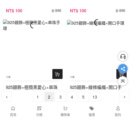
NT
$ 100
NT
$ 100
$ 390
$ 390
1
/6
1
/6
925銀飾×極簡黑愛心×串珠
925銀飾×線條編織×開口手
手環
環
1
2
3
4
5
13
NT
$ 100
NT
$ 100
$ 390
$ 390
首頁
分類
購物車
優惠
我的