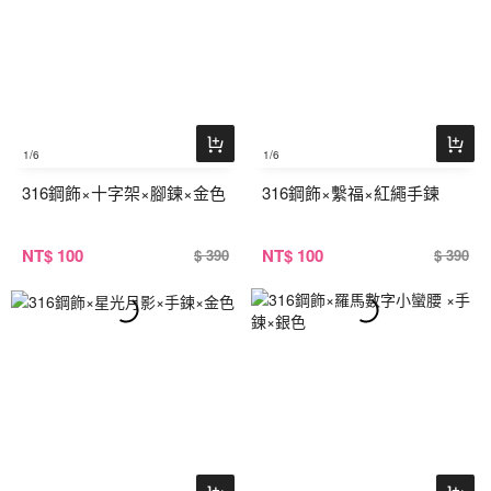
1
/6
1
/6
316鋼飾×十字架×腳鍊×金色
316鋼飾×繫福×紅繩手鍊
NT
$ 100
NT
$ 100
$ 390
$ 390