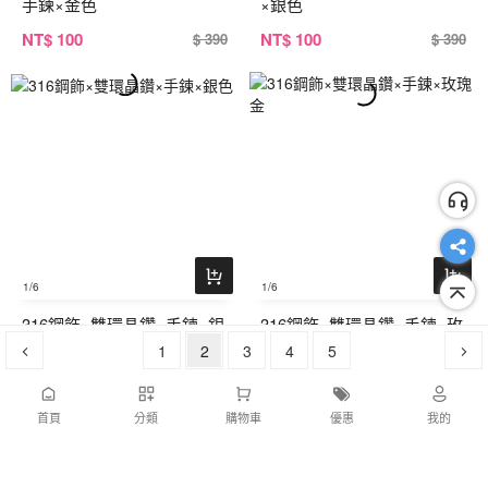
手鍊×金色
×銀色
NT
$ 100
NT
$ 100
$ 390
$ 390
1
/6
1
/6
316鋼飾×雙環晶鑽×手鍊×銀
316鋼飾×雙環晶鑽×手鍊×玫
色
1
2
3
瑰金
4
5
NT
$ 100
NT
$ 100
$ 390
$ 390
首頁
分類
購物車
優惠
我的