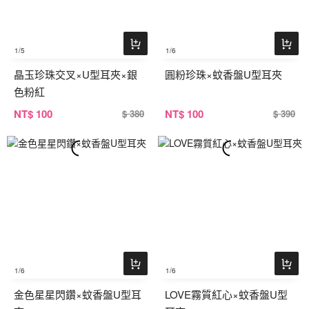
1
/5
1
/6
晶玉珍珠交叉×U型耳夾×銀
圓粉珍珠×蚊香盤U型耳夾
色粉紅
NT
$ 100
NT
$ 100
$ 380
$ 390
1
/6
1
/6
金色星星閃鑽×蚊香盤U型耳
LOVE霧質紅心×蚊香盤U型