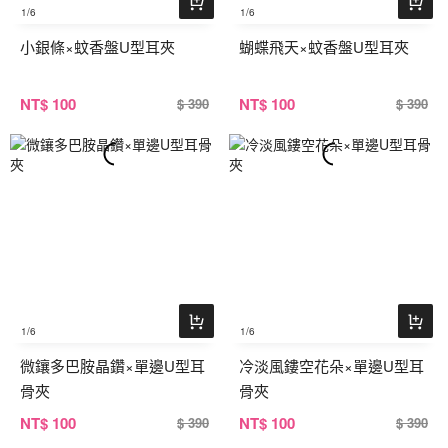
1
/6
1
/6
小銀條×蚊香盤U型耳夾
蝴蝶飛天×蚊香盤U型耳夾
NT
$ 100
NT
$ 100
$ 390
$ 390
1
/6
1
/6
微鑲多巴胺晶鑽×單邊U型耳
冷淡風鏤空花朵×單邊U型耳
骨夾
骨夾
NT
$ 100
NT
$ 100
$ 390
$ 390