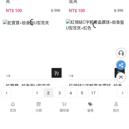
夾
耳夾
NT
$ 100
NT
$ 100
$ 390
$ 390
1
/6
1
/6
蛇寶寶×蚊香盤U型耳夾
紅領結C字輕奢晶鑽球×蚊香
1
2
3
盤U型耳夾×紅色
4
5
17
NT
$ 100
NT
$ 100
$ 390
$ 390
首頁
分類
購物車
優惠
我的