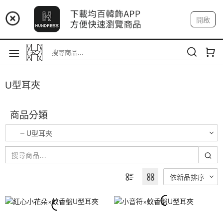
📢 市集預告：9/12-9/13 八里海巡基地
開啟
登入
註冊
我的帳戶
📢 市集預告：8/22-8/23 桃園青埔置地廣場
U型耳夾
商品分類
U型耳夾
依新品排序