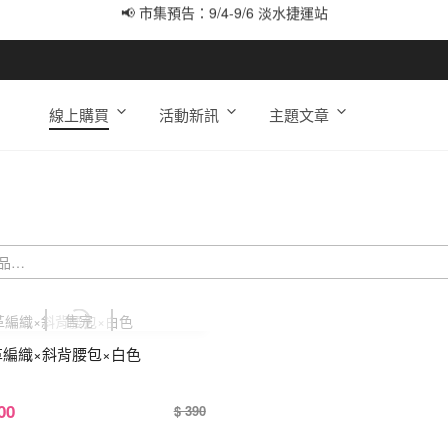
📢 市集預告：9/12-9/13 八里海巡基地
📢 市集預告：8/22-8/23 桃園青埔置地廣場
線上購買
活動新訊
主題文章
革編織×斜背腰包×白色
00
$ 390