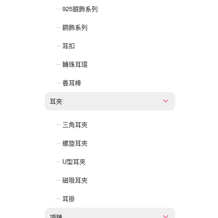
925銀飾系列
鋼飾系列
耳扣
轉珠耳環
養耳棒
耳夾
三角耳夾
螺旋耳夾
U型耳夾
磁吸耳夾
耳掛
項鍊