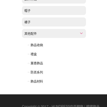
帽子
襪子
其他配件
飾品收納
禮盒
薰香飾品
防丟系列
飾品材料
Copyright © 2017 - HUNDRESS均百韓飾 | 韓國飾品