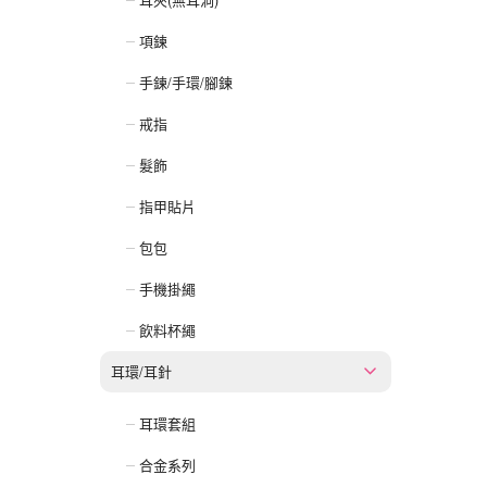
項鍊
手鍊/手環/腳鍊
戒指
髮飾
指甲貼片
包包
手機掛繩
飲料杯繩
耳環/耳針
耳環套組
合金系列