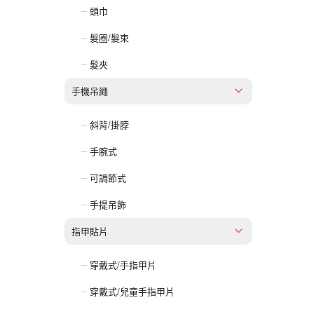
頭巾
髮圈/髮束
髮夾
手機吊繩
斜背/掛脖
手腕式
可調節式
手提吊飾
指甲貼片
穿戴式/手指甲片
穿戴式/兒童手指甲片