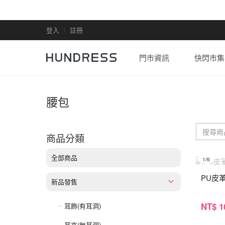
登入
註冊
門市資訊
快閃市集
腰包
商品分類
全部商品
1
/6
PU皮
新品發售
NT
$ 1
耳飾(有耳洞)
耳夾(無耳洞)