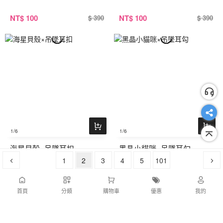
NT
$ 100
NT
$ 100
$ 390
$ 390
1
/6
1
/6
海星貝殼×吊墜耳扣
黑晶小貓咪×吊墜耳勾
1
2
3
4
5
101
NT
$ 100
NT
$ 100
$ 390
$ 390
首頁
分類
購物車
優惠
我的