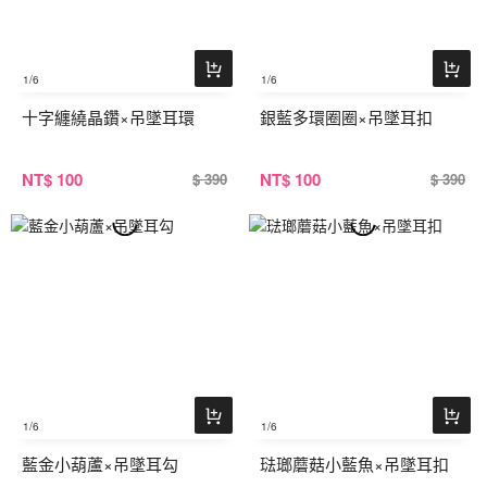
1
/6
1
/6
十字纏繞晶鑽×吊墜耳環
銀藍多環圈圈×吊墜耳扣
NT
$ 100
NT
$ 100
$ 390
$ 390
1
/6
1
/6
藍金小葫蘆×吊墜耳勾
琺瑯蘑菇小藍魚×吊墜耳扣