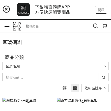
📢 市集預告：9/12-9/13 八里海巡基地
開啟
登入
註冊
我的帳戶
📢 市集預告：8/22-8/23 桃園青埔置地廣場
耳環/耳針
商品分類
耳環/耳針
依新品排序