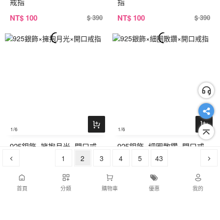
戒指
指
NT
$ 100
NT
$ 100
$ 390
$ 390
1
/6
1
/6
925銀飾×擁抱月光×開口戒
925銀飾×細圈散鑽×開口戒
指
1
2
3
指
4
5
43
NT
$ 100
NT
$ 100
$ 390
$ 390
首頁
分類
購物車
優惠
我的