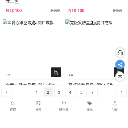
共二色
NT
$ 100
NT
$ 100
$ 390
$ 360
1
/6
1
/6
金愛心鏤空晶鑽×開口戒指
寬版笑臉星星×開口戒指
1
2
3
4
5
7
NT
$ 100
NT
$ 100
$ 390
$ 390
首頁
分類
購物車
優惠
我的