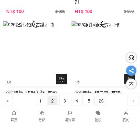
扣
NT
$ 100
NT
$ 100
$ 390
$ 390
1
/6
1
/6
925銀針×招財古錢×耳扣
925銀針×銀元寶×耳環
1
2
3
4
5
26
NT
$ 100
NT
$ 100
$ 390
$ 390
首頁
分類
購物車
優惠
我的