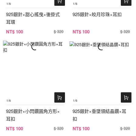
1
/6
1
/6
925銀針×甜心搖曳×後掛式
925銀針×皎月珍珠×耳扣
耳環
NT
$ 100
NT
$ 100
$ 320
$ 320
1
/6
1
/6
925銀針×小閃鑽圓角方形×
925銀針×垂墜領結晶鑽×耳
耳扣
扣
NT
$ 100
NT
$ 100
$ 320
$ 320