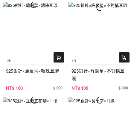
1
/6
1
/6
925銀針×蒲扇葉×轉珠耳環
925銀針×許願星×不對稱耳
環
NT
$ 100
NT
$ 100
$ 290
$ 390