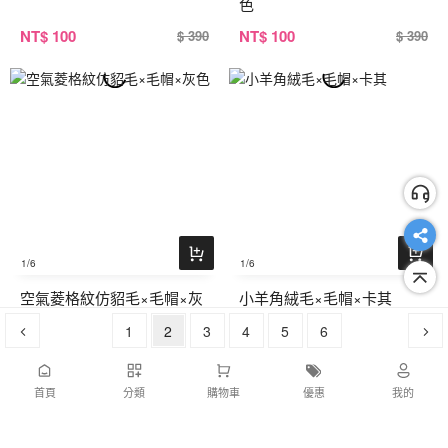
色
NT
$ 100
NT
$ 100
$ 390
$ 390
1
/6
1
/6
空氣菱格紋仿貂毛×毛帽×灰
小羊角絨毛×毛帽×卡其
色
1
2
3
4
5
6
NT
$ 100
NT
$ 100
$ 390
$ 390
首頁
分類
購物車
優惠
我的