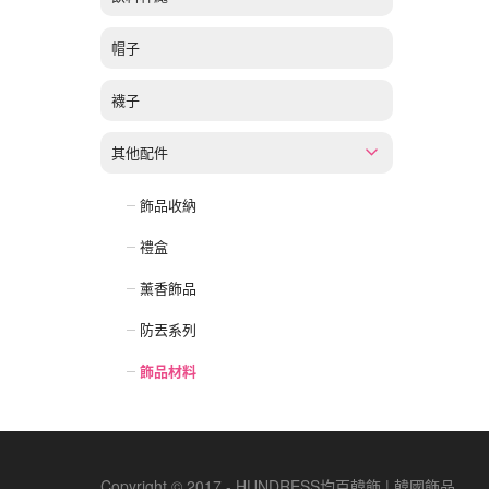
帽子
襪子
其他配件
飾品收納
禮盒
薰香飾品
防丟系列
飾品材料
Copyright © 2017 - HUNDRESS均百韓飾 | 韓國飾品