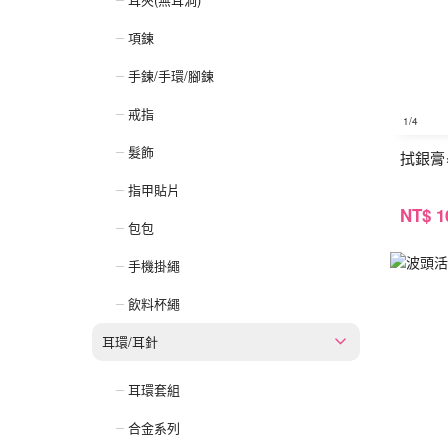
項鍊
手鍊/手環/腳鍊
戒指
1
/4
髮飾
拭銀膏
指甲貼片
NT
$ 1
包包
手機掛繩
飲料杯繩
耳環/耳針
耳環套組
合金系列