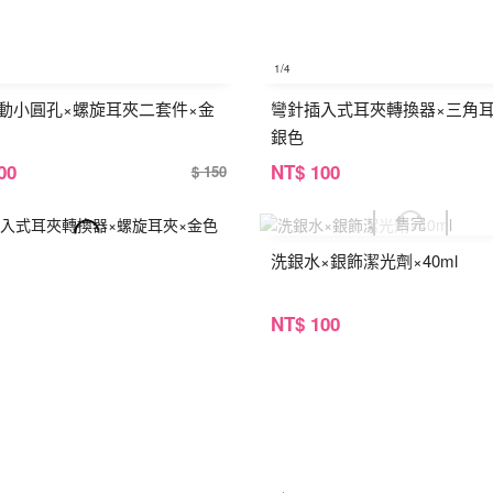
1
/4
動小圓孔×螺旋耳夾二套件×金
彎針插入式耳夾轉換器×三角耳
銀色
00
NT
$ 100
$ 150
洗銀水×銀飾潔光劑×40ml
NT
$ 100