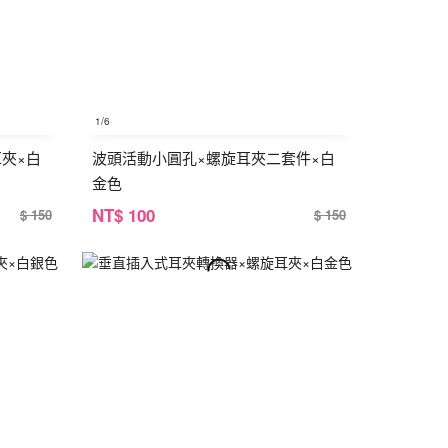
1
/6
夾×白
波頭活動小圓孔×螺旋耳夾二套件×白
金色
NT
$ 100
$ 150
$ 150