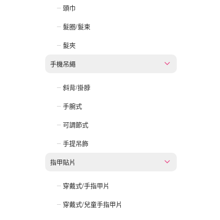
頭巾
髮圈/髮束
髮夾
手機吊繩
斜背/掛脖
手腕式
可調節式
手提吊飾
指甲貼片
穿戴式/手指甲片
穿戴式/兒童手指甲片