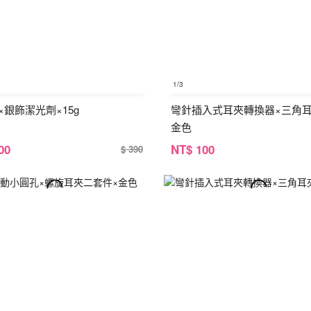
1
/3
×銀飾潔光劑×15g
彎針插入式耳夾轉換器×三角耳
金色
00
NT
$ 100
$ 390