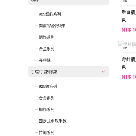
1
/6
垂直插
925銀飾系列
色
閨蜜/情侶/姐妹
NT
$ 1
鋼飾系列
合金系列
1
/2
彎針插
長項鍊
色
手環/手鍊/腳鍊
NT
$ 1
925銀系列
合金系列
鋼飾系列
固定式串珠手鍊
拉繩系列