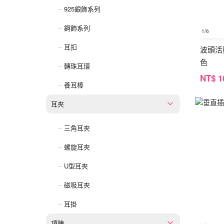
925銀飾系列
鋼飾系列
1
/6
耳扣
波頭活
色
轉珠耳環
NT
$ 1
養耳棒
耳夾
三角耳夾
螺旋耳夾
U型耳夾
磁吸耳夾
耳掛
項鍊