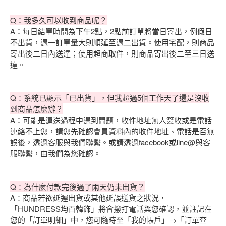
Q：我多久可以收到商品呢？
A：每日結單時間為下午2點，2點前訂單將當日寄出，例假日
不出貨，週一訂單量大則順延至週二出貨。使用宅配，則商品
寄出後二日內送達；使用超商取件，則商品寄出後二至三日送
達。
Q：系統已顯示「已出貨」，但我超過5個工作天了還是沒收
到商品怎麼辦？
A：可能是運送過程中遇到問題，收件地址無人簽收或是電話
連絡不上您，請您先確認會員資料內的收件地址、電話是否無
誤後，透過客服與我們聯繫。或請透過facebook或line@與客
服聯繫，由我們為您確認。
Q：為什麼付款完後過了兩天仍未出貨？
A：商品若欲延遲出貨或其他延誤送貨之狀況，
「HUNDRESS均百韓飾」將會撥打電話與您確認，並註記在
您的「訂單明細」中，您可隨時至「我的帳戶」→「訂單查