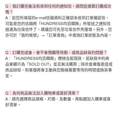
Q：我訂購完後沒有收到任何的通知信，請問這樣算訂購成功
嗎？
A：若您所填寫的e-mail信箱資料正確卻未收到訂單確認信，
可能是您的信箱將「HUNDRESS均百韓飾」所發送之通知信
過濾為垃圾信件了，建議您可先至垃圾信件夾搜尋。另外，您
亦可於「我的帳號」→「訂單查詢」中查詢訂單狀態及內容。
Q：訂購完成後，會不會預購等待期，或商品缺貨的問題？
A：「HUNDRESS均百韓飾」標榜全館現貨，若缺貨中的商
品會顯示為「SOLD OUT」並且無法購買；除非倉庫盤差造成
商品缺短，則客服將會主動與您聯絡需要等待的時間或換貨事
宜。
Q：為何商品無法加入購物車或喜好清單？
A：請先選擇商品規格、尺碼、及數量，再點選加入購車或喜
好清單。