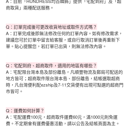
A：目前「HUNDRESS均百韓飾」提供「宅配到府」及「超
商取貨」兩種配送服務。
Q：訂單完成後可更改收貨地址或取件方式嗎？
A：訂單完成後即無法修改任何的訂單內容。如有修改需求，
建議您可於訂單中留言給客服，或自行取消訂單後再重新下
單。貼心提醒您，若訂單已出貨，則無法修改內容。
Q：宅配到府、超商取件，適用的地區有哪些？
A：宅配限台灣本島及部份離島，凡順豐物流及郵局可配送的
地方皆可；超商取件限台灣本島、部份離島，結帳選取超商
時，凡台灣便利配ezship及7-11交貨便有出現可點選的超商門
市皆可。
Q：運費如何計算？
A：宅配運費100元，超商取件運費60元，滿1000元則免運
費。不定期會有運費優惠活動，請以公告及結帳頁面為主。