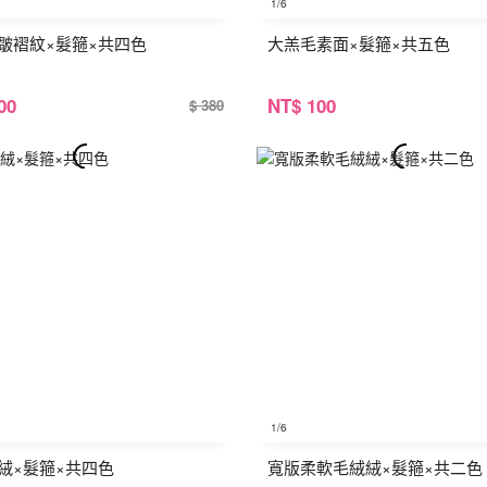
1
/6
皺褶紋×髮箍×共四色
大羔毛素面×髮箍×共五色
00
NT
$ 100
$ 380
1
/6
絨×髮箍×共四色
寬版柔軟毛絨絨×髮箍×共二色