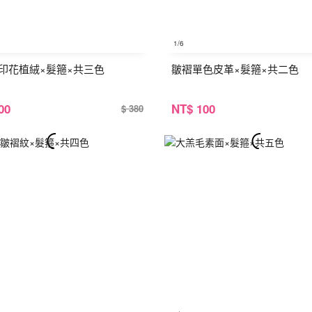
1
/6
印花植絨×髮箍×共三色
皺褶單色皮革×髮箍×共二色
00
NT
$ 100
$ 380