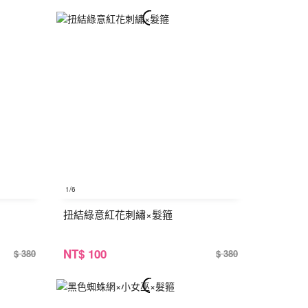
1
/6
扭結綠意紅花刺繡×髮箍
NT
$ 100
$ 380
$ 380