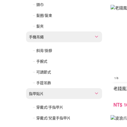
頭巾
髮圈/髮束
髮夾
手機吊繩
斜背/掛脖
手腕式
可調節式
1
/6
手提吊飾
老錢風
指甲貼片
NT
$ 1
穿戴式/手指甲片
穿戴式/兒童手指甲片