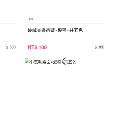
1
/6
硬絨寬邊褶皺×髮箍×共五色
NT
$ 100
$ 380
$ 380