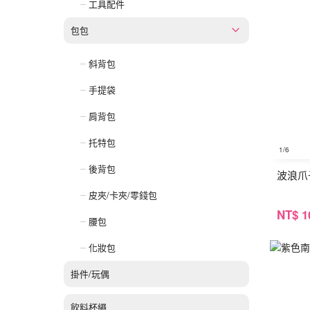
工具配件
包包
斜背包
手提袋
肩背包
托特包
1
/6
後背包
波浪爪
皮夾/卡夾/零錢包
NT
$ 1
腰包
化妝包
掛件/玩偶
飲料杯繩