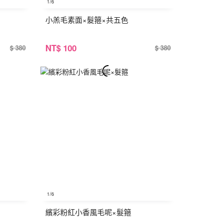
1
/6
小羔毛素面×髮箍×共五色
NT
$ 100
$ 380
$ 380
1
/6
繽彩粉紅小香風毛呢×髮箍