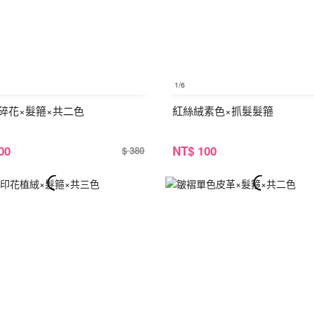
1
/6
碎花×髮箍×共二色
紅絲絨素色×抓髮髮箍
00
NT
$ 100
$ 380