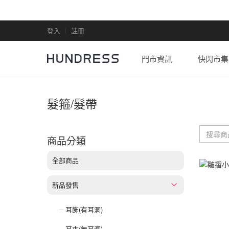
登入
註冊
門市資訊
快閃市集
髮箍/髮帶
商品分類
全部商品
新品發售
耳飾(有耳洞)
耳夾(無耳洞)