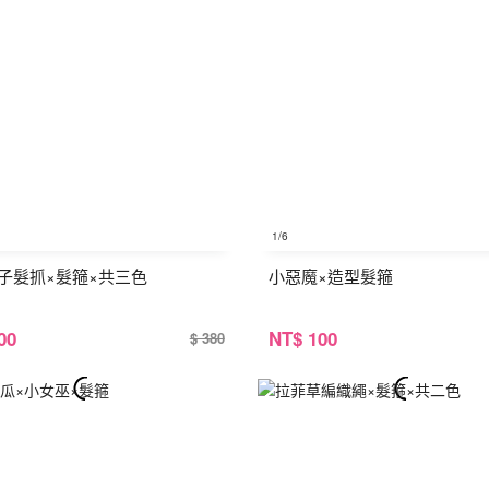
1
/6
子髮抓×髮箍×共三色
小惡魔×造型髮箍
00
NT
$ 100
$ 380