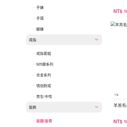
手鍊
NT
$ 1
手環
腳鍊
戒指
戒指套組
925銀系列
合金系列
情侶對戒
1
/6
男生/中性
羊羔毛
髮飾
NT
$ 1
髮箍/髮帶