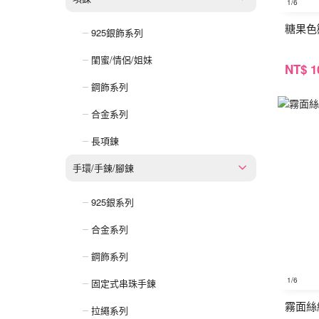
1
/6
糖果色
925銀飾系列
閨蜜/情侶/姐妹
NT
$ 1
鋼飾系列
合金系列
長項鍊
手環/手鍊/腳鍊
925銀系列
合金系列
鋼飾系列
1
/6
固定式串珠手鍊
霧面絲
拉繩系列