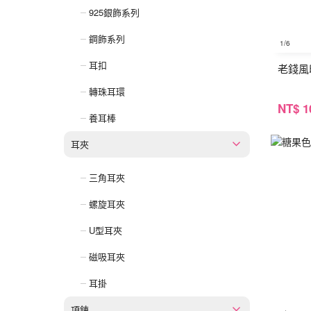
925銀飾系列
鋼飾系列
1
/6
耳扣
老錢風
轉珠耳環
NT
$ 1
養耳棒
耳夾
三角耳夾
螺旋耳夾
U型耳夾
磁吸耳夾
耳掛
項鍊