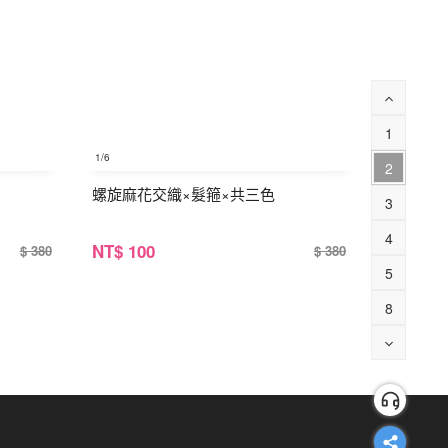
1
1
/6
2
螺旋麻花交織×髮箍×共三色
3
4
NT
$ 100
$ 380
$ 380
5
8