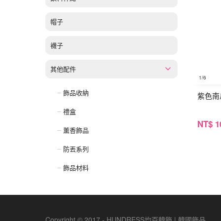
帽子
襪子
其他配件
1
/6
飾品收納
紫色南
禮盒
NT
$ 1
薰香飾品
防丟系列
飾品材料
Copyright © 2017 - HUNDRESS均百韓飾 | 韓國飾品