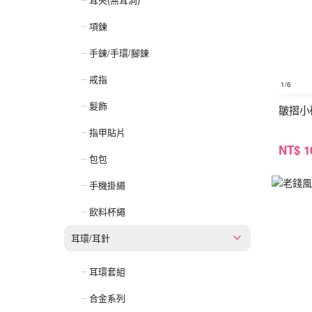
項鍊
手鍊/手環/腳鍊
戒指
1
/6
髮飾
皺摺小
指甲貼片
NT
$ 1
包包
手機掛繩
飲料杯繩
耳環/耳針
耳環套組
合金系列