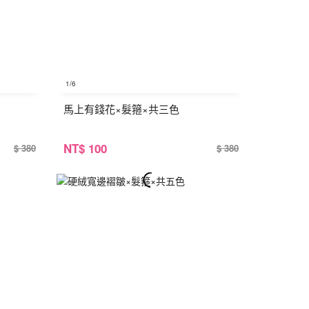
1
/6
馬上有錢花×髮箍×共三色
NT
$ 100
$ 380
$ 380