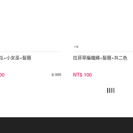
1
/6
瓜×小女巫×髮箍
拉菲草編織繩×髮箍×共二色
00
NT
$ 100
$ 380