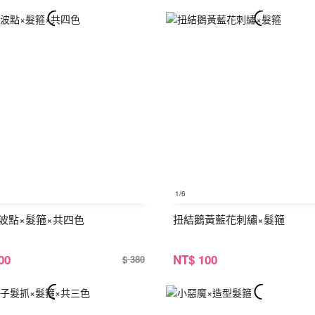
1
/6
波點×髮箍×共四色
扭結鵝黃藍花刺繡×髮箍
00
NT
$ 100
$ 380