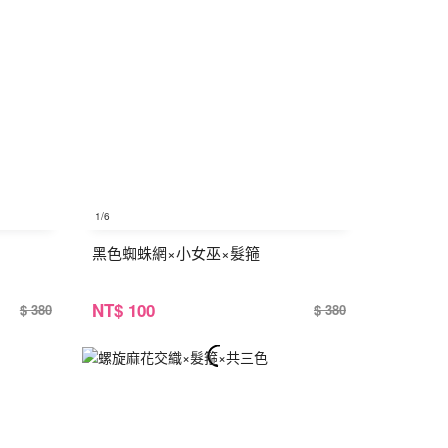
1
/6
黑色蜘蛛網×小女巫×髮箍
NT
$ 100
$ 380
$ 380