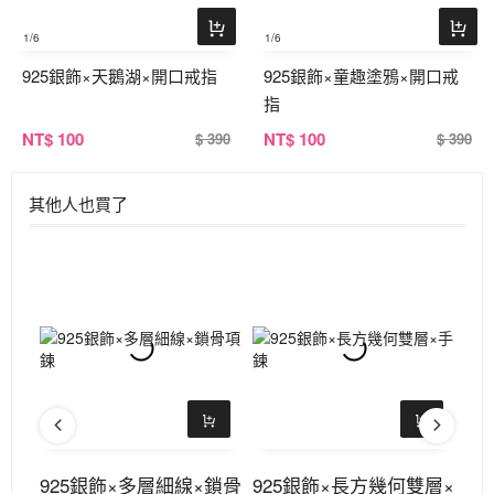
1
/6
1
/6
925銀飾×天鵝湖×開口戒指
925銀飾×童趣塗鴉×開口戒
指
NT
$ 100
NT
$ 100
$ 390
$ 390
其他人也買了
手鍊
925銀飾×多層細線×鎖骨
925銀飾×長方幾何雙層×
9