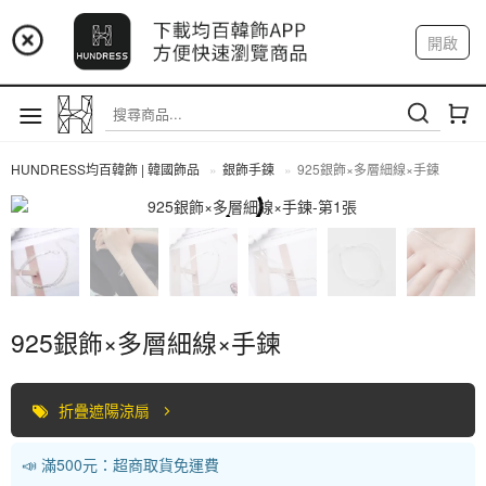
📢 市集預告：9/4-9/6 淡水捷運站
開啟
登入
註冊
📢 市集預告：9/12-9/13 八里海巡基地
我的帳戶
📢 市集預告：8/22-8/23 桃園青埔置地廣場
HUNDRESS均百韓飾 | 韓國飾品
銀飾手鍊
925銀飾×多層細線×手鍊
全部商品
925銀飾×多層細線×手鍊
折疊遮陽涼扇
📣 滿500元：超商取貨免運費