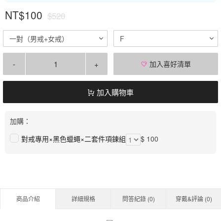
NT$100
$520
一對（男戒+女戒）
F
-
+
加入喜好清單
加入購物車
加購：
對戒專用×黑色蠟蠅×二套件項鍊組
$ 100
商品介紹
詳細規格
問答紀錄 (
0
)
穿戴&評論 (
0
)