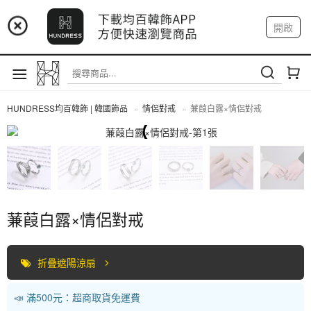
📢 市集預告：9/4-9/6 淡水捷運站
開啟
登入
註冊
📢 市集預告：9/12-9/13 八里海巡基地
我的帳戶
📢 市集預告：8/22-8/23 桃園青埔置地廣場
HUNDRESS均百韓飾 | 韓國飾品
情侶對戒
蒹葭白露×情侶對戒
情侶對戒
蒹葭白露×情侶對戒
折疊遮陽涼扇
📣 滿500元：超商取貨免運費