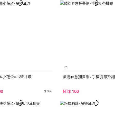
1
/6
藍小花朵×吊墜耳環
繽紛春意捕夢網×手機腕帶掛繩
00
NT
$ 100
$ 390