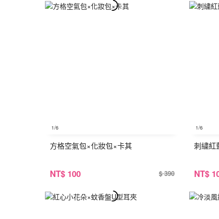
1
/6
1
/6
方格空氣包×化妝包×卡其
刺繍紅
NT
$ 100
NT
$ 1
$ 390