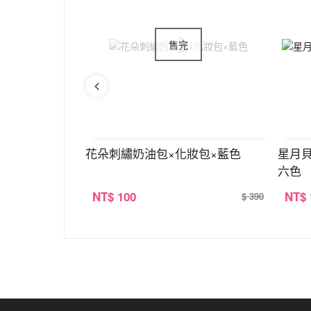
包
花朵刺繡奶油包×化妝包×藍色
星月
六色
NT
$ 100
NT
$
$ 320
$ 390