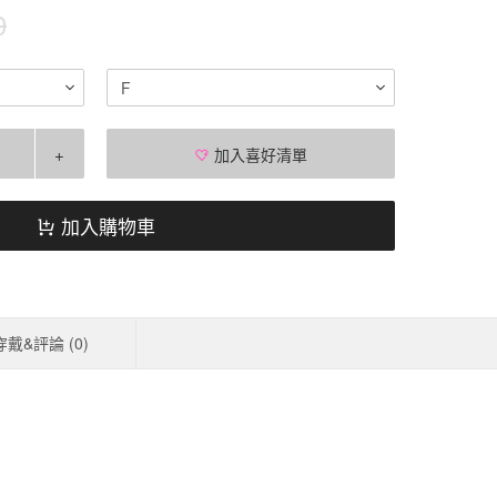
0
F
+
加入喜好清單
加入購物車
穿戴&評論 (
0
)