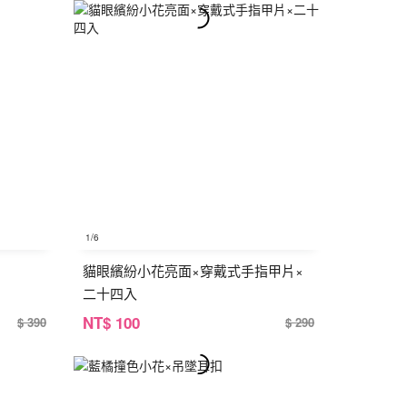
1
/6
貓眼繽紛小花亮面×穿戴式手指甲片×
二十四入
NT
$ 100
$ 390
$ 290