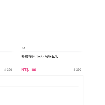
1
/6
藍橘撞色小花×吊墜耳扣
NT
$ 100
$ 390
$ 390