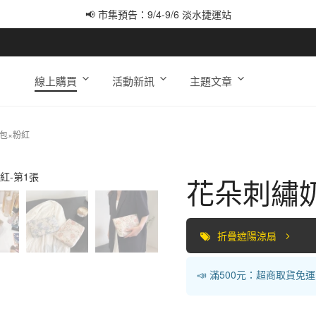
📢 市集預告：9/4-9/6 淡水捷運站
📢 市集預告：9/12-9/13 八里海巡基地
📢 市集預告：8/22-8/23 桃園青埔置地廣場
線上購買
活動新訊
主題文章
包×粉紅
花朵刺繡
折疊遮陽涼扇
📣 滿500元：超商取貨免