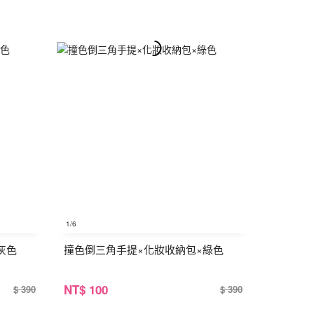
1
/6
灰色
撞色倒三角手提×化妝收納包×綠色
NT
$ 100
$ 390
$ 390