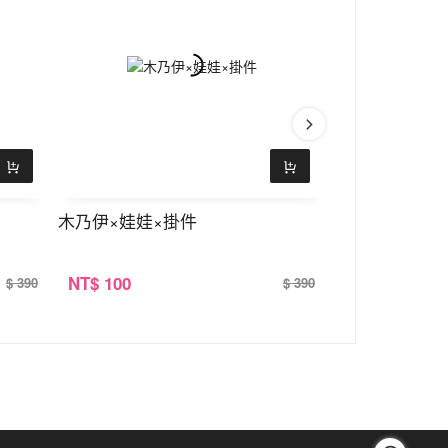
木乃伊×娃娃×掛件
晶玉珍珠交叉×
NT
$ 100
NT
$ 100
$ 390
$ 390