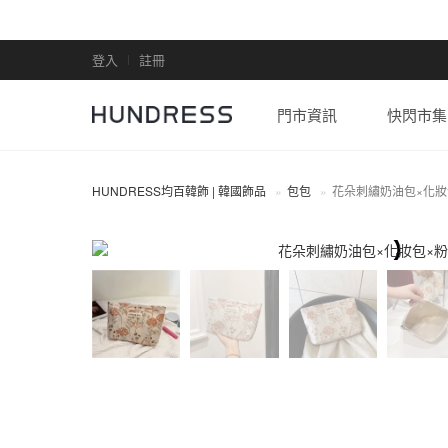
登入
註冊
門市資訊
快閃市集
HUNDRESS均百韓飾 | 韓國飾品
包包
花朵刺繡奶油包×化妝
包包