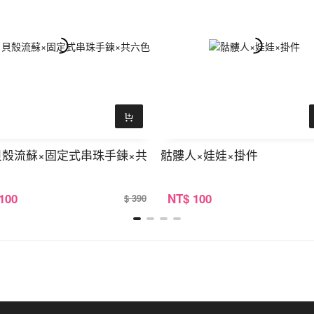
貝殼流蘇×固定式串珠手鍊×共
骷髏人×娃娃×掛件
 100
NT
$ 100
$ 390