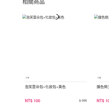
相關商品
1
/4
1
/6
泡芙雲朵包×化妝包×黃色
撞色倒
NT
$ 100
NT
$ 1
$ 390