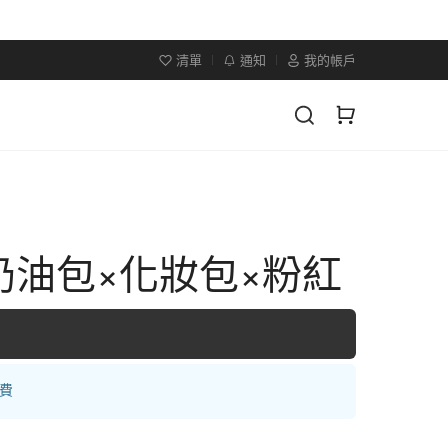
清單
通知
我的帳戶
奶油包×化妝包×粉紅
運費