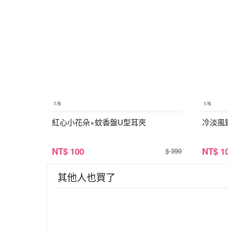
1
/6
1
/6
紅心小花朵×蚊香盤U型耳夾
冷淡風
NT
$ 100
NT
$ 1
$ 390
其他人也買了