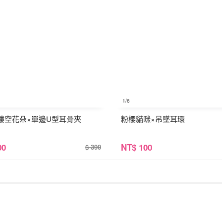
1
/6
鏤空花朵×單邊U型耳骨夾
粉櫻貓咪×吊墜耳環
00
NT
$ 100
$ 390