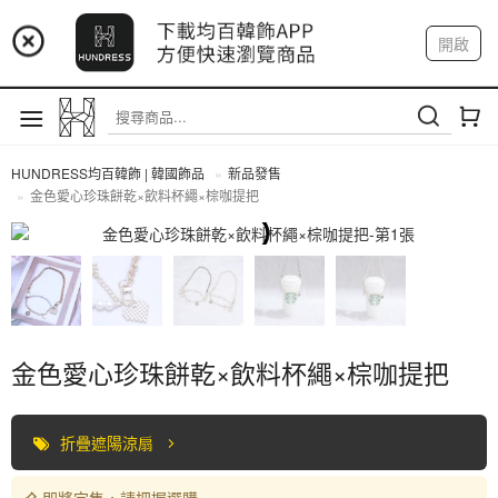
📢 市集預告：9/4-9/6 淡水捷運站
開啟
登入
註冊
📢 市集預告：9/12-9/13 八里海巡基地
我的帳戶
📢 市集預告：8/22-8/23 桃園青埔置地廣場
HUNDRESS均百韓飾 | 韓國飾品
新品發售
金色愛心珍珠餅乾×飲料杯繩×棕咖提把
全部商品
金色愛心珍珠餅乾×飲料杯繩×棕咖提把
折疊遮陽涼扇
即將完售，請把握選購