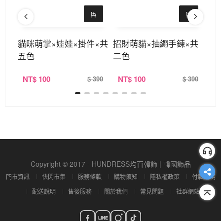
×耳
貓咪萌掌×娃娃×掛件×共
招財萌貓×抽繩手鍊×共
銀
五色
二色
×
NT
$ 100
NT
$ 100
N
320
$ 390
$ 390
Copyright © 2017 - HUNDRESS均百韓飾 | 韓國飾品
門市資訊
快閃市集
服務條款
購物須知
隱私權政策
付款說明
配送說明
售後服務
關於我們
常見問題
社群網站