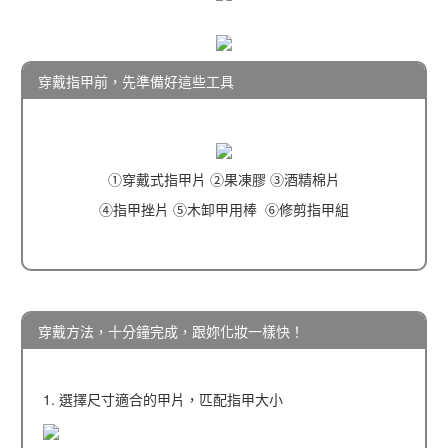
穿戴指甲前，先準備好這些工具
①穿戴式指甲片 ②果凍膠 ③酒精棉片
④指甲挫片 ⑤木卸甲用棒 ⑥修剪指甲組
穿戴方法，十分鐘完成，跟妳化妝一樣快！
1. 選擇尺寸適合的甲片，匹配指甲大小