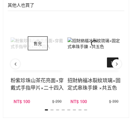
其他人也買了
開口
粉紫珍珠山茶花亮面×穿
招財納福冰裂紋琉璃×固
星
戴式手指甲片×二十四入
定式串珠手鍊 ×共五色
珠
NT
$ 100
NT
$ 100
N
390
$ 290
$ 390