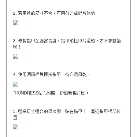
2. 若甲片的尺寸不合，可用剪刀或銼片修剪
3. 修剪指甲至適當長度，指甲須比甲片還短，才不會露餡
呦！
4. 使用酒精棉片擦拭指甲，待自然風乾。
*HUNDRESS貼心附贈一份酒精棉片呦。
5. 選擇尺寸適合的果凍膠，貼在指甲上，靠近指甲根部位
置。