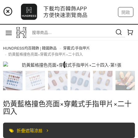
📢 市集預告：9/4-9/6 淡水捷運站
開啟
登入
註冊
📢 市集預告：9/12-9/13 八里海巡基地
我的帳戶
📢 市集預告：8/22-8/23 桃園青埔置地廣場
HUNDRESS均百韓飾 | 韓國飾品
穿戴式/手指甲片
奶黃藍格撞色亮面×穿戴式手指甲片×二十四入
穿戴式/手指甲片
奶黃藍格撞色亮面×穿戴式手指甲片×二十
四入
折疊遮陽涼扇