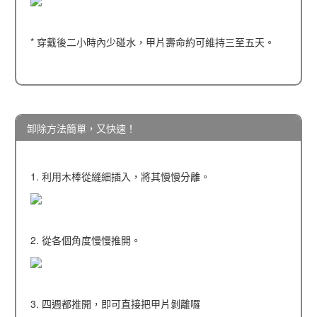
* 穿戴後二小時內少碰水，甲片壽命約可維持三至五天。
卸除方法簡單，又快速！
1. 利用木棒從縫細插入，將其慢慢分離。
2. 從各個角度慢慢推開。
3. 四週都推開，即可直接把甲片剝離囉