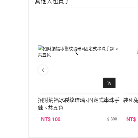
其他人也買了
包×白色
招財納福冰裂紋琉璃×固定式串珠手
裝死兔
鍊 ×共五色
NT
$ 100
NT
$
$ 390
$ 390