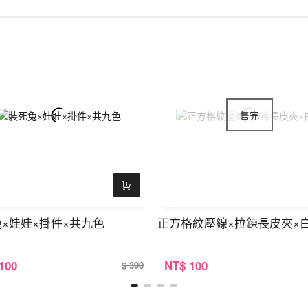
×娃娃×掛件×共九色
正方格紋壓線×拉鍊長皮夾×
 100
NT
$ 100
$ 390