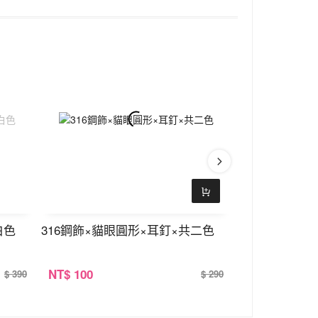
白色
316鋼飾×貓眼圓形×耳釘×共二色
日月相伴×情
NT
$ 100
NT
$ 100
$ 390
$ 290