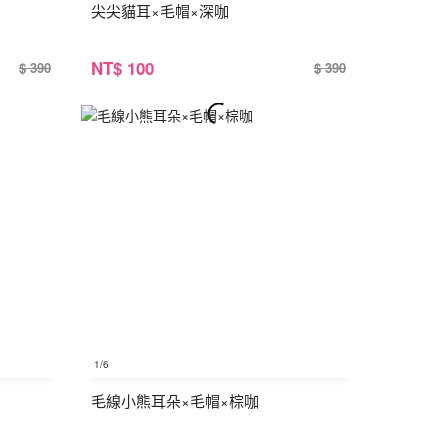
尖尖貓耳×毛帽×深咖
NT
$ 100
$ 390
$ 390
1
/6
毛線小熊耳朵×毛帽×棕咖