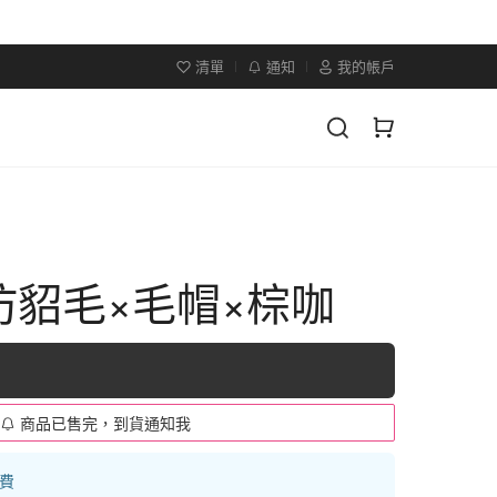
清單
通知
我的帳戶
仿貂毛×毛帽×棕咖
商品已售完，到貨通知我
運費