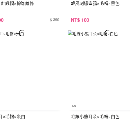
×針織帽×棕咖線條
韓風刺鏽塗鴉×毛帽×黑色
00
NT
$ 100
$ 390
1
/6
耳×毛帽×米白
毛線小熊耳朵×毛帽×白色