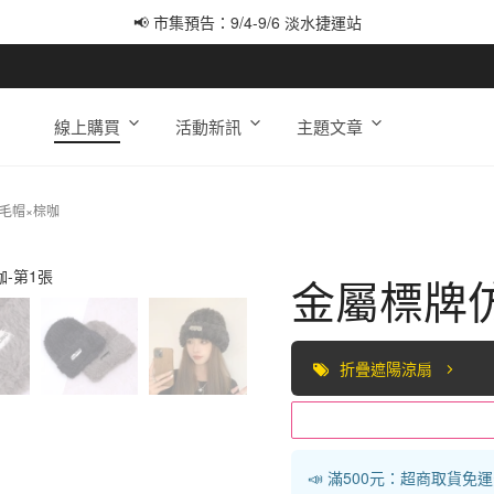
📢 市集預告：9/4-9/6 淡水捷運站
📢 市集預告：9/12-9/13 八里海巡基地
📢 市集預告：8/22-8/23 桃園青埔置地廣場
線上購買
活動新訊
主題文章
毛帽×棕咖
金屬標牌
折疊遮陽涼扇
📣 滿500元：超商取貨免