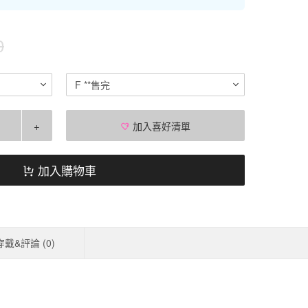
0
F **售完
+
加入喜好清單
加入購物車
穿戴&評論 (
0
)