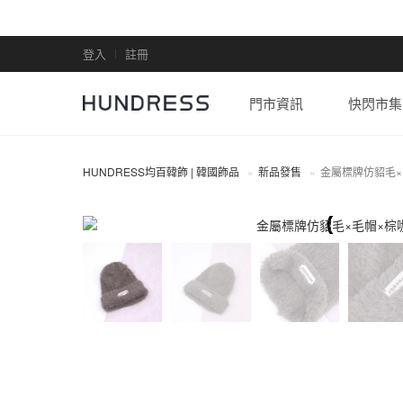
登入
註冊
門市資訊
快閃市集
HUNDRESS均百韓飾 | 韓國飾品
新品發售
金屬標牌仿貂毛×
全部商品