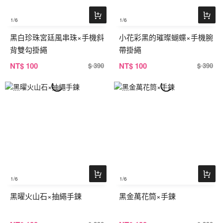
1
/6
1
/6
黑白珍珠宮廷風串珠×手機斜
小花彩黑的璀璨蝴蝶×手機腕
背雙勾掛繩
帶掛繩
NT
$ 100
NT
$ 100
$ 390
$ 390
1
/6
1
/6
黑曜火山石×抽繩手鍊
黑金萬花筒×手鍊