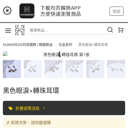
📢 市集預告：9/4-9/6 淡水捷運站
開啟
登入
註冊
📢 市集預告：9/12-9/13 八里海巡基地
我的帳戶
📢 市集預告：8/22-8/23 桃園青埔置地廣場
HUNDRESS均百韓飾 | 韓國飾品
合金系列
黑色眼淚×轉珠耳環
合金系列
黑色眼淚×轉珠耳環
折疊遮陽涼扇
即將完售，請把握選購