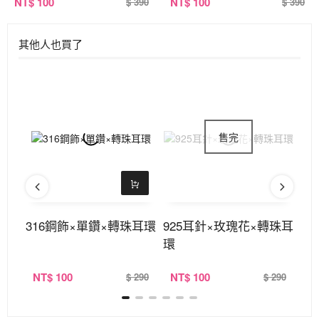
NT
$ 100
NT
$ 100
$ 390
$ 390
其他人也買了
香盤
316鋼飾×單鑽×轉珠耳環
925耳針×玫瑰花×轉珠耳
古
環
NT
$ 100
NT
$ 100
N
390
$ 290
$ 290