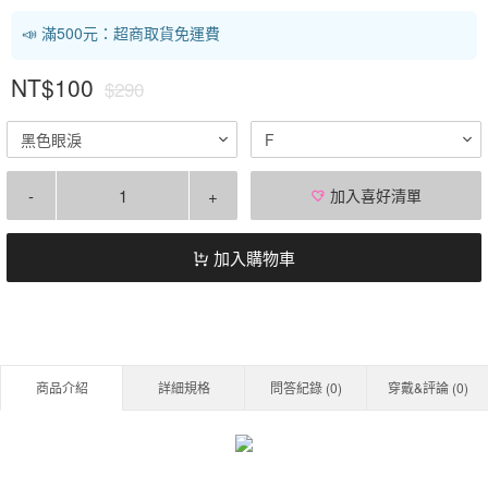
📣 滿500元：超商取貨免運費
NT$100
$290
黑色眼淚
F
-
+
加入喜好清單
加入購物車
商品介紹
詳細規格
問答紀錄 (
0
)
穿戴&評論 (
0
)