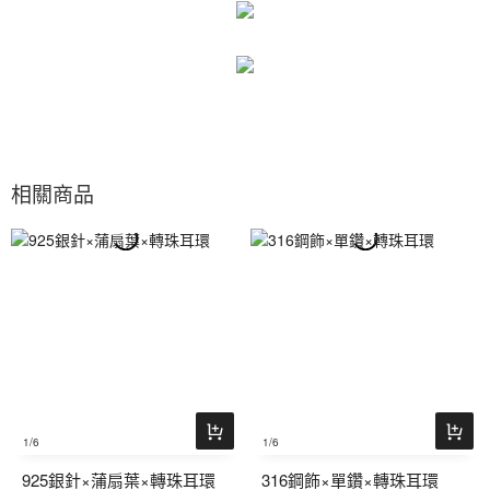
相關商品
1
/6
1
/6
925銀針×蒲扇葉×轉珠耳環
316鋼飾×單鑽×轉珠耳環