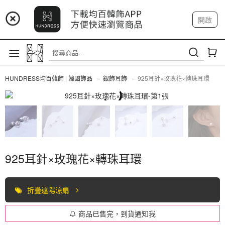
📢 市集預告：9/4-9/6 淡水捷運站
開啟
登入
註冊
📢 市集預告：9/12-9/13 八里海巡基地
我的帳戶
📢 市集預告：8/22-8/23 桃園青埔置地廣場
HUNDRESS均百韓飾 | 韓國飾品
銀飾耳飾
925耳針×玫瑰花×轉珠耳環
全部商品
925耳針×玫瑰花×轉珠耳環
折疊遮陽涼扇
商品已售完，到貨通知我