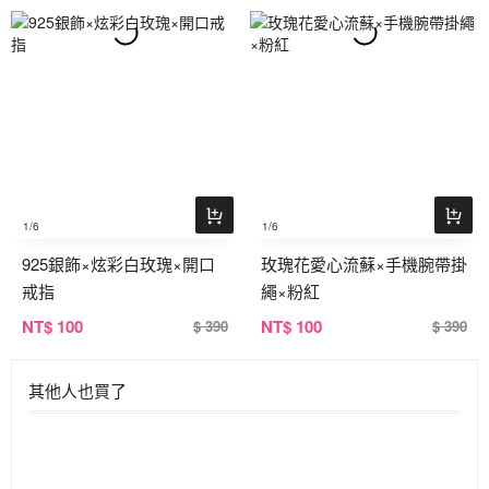
1
/6
1
/6
925銀飾×炫彩白玫瑰×開口
玫瑰花愛心流蘇×手機腕帶掛
戒指
繩×粉紅
NT
$ 100
NT
$ 100
$ 390
$ 390
其他人也買了