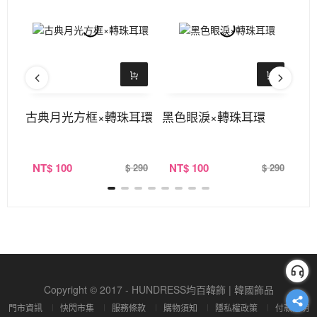
對戒
古典月光方框×轉珠耳環
黑色眼淚×轉珠耳環
9
環
NT
$ 100
NT
$ 100
N
520
$ 290
$ 290
Copyright © 2017 - HUNDRESS均百韓飾 | 韓國飾品
門市資訊
快閃市集
服務條款
購物須知
隱私權政策
付款說明