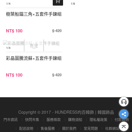
1
/4
1
/6
樹葉船錨三角×五套件手鍊組
NT
$ 100
$ 420
1
/4
彩晶圖騰流蘇×五套件手鍊組
NT
$ 100
$ 420
Copyright © 2017 - HUNDRESS均百韓飾 | 韓國飾品
門市資訊
快閃市集
服務條款
購物須知
隱私權政策
付款說明
配送說明
售後服務
關於我們
常見問題
社群網站