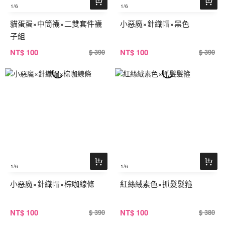
1
/6
1
/6
貓蛋蛋×中筒襪×二雙套件襪
小惡魔×針織帽×黑色
子組
NT
$ 100
NT
$ 100
$ 390
$ 390
1
/6
1
/6
小惡魔×針織帽×棕咖線條
紅絲絨素色×抓髮髮箍
NT
$ 100
NT
$ 100
$ 390
$ 380