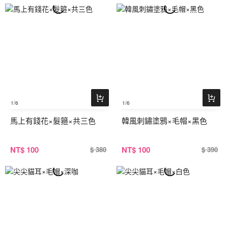
1
/6
1
/6
馬上有錢花×髮箍×共三色
韓風刺鏽塗鴉×毛帽×黑色
NT
$ 100
NT
$ 100
$ 380
$ 390