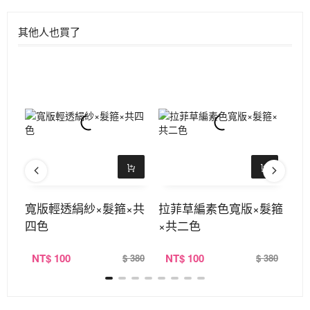
其他人也買了
寬版輕透絹紗×髮箍×共
拉菲草編素色寬版×髮箍
3
四色
×共二色
共
NT
$ 100
NT
$ 100
N
390
$ 380
$ 380