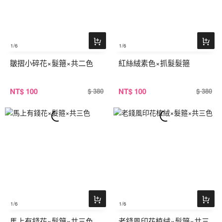
1
/6
1
/6
皺摺小碎花×髮箍×共二色
紅絲絨素色×抓髮髮箍
NT
$ 100
NT
$ 100
$ 380
$ 380
1
/6
1
/6
馬上有錢花×髮箍×共三色
老錢風印花植絨×髮箍×共三