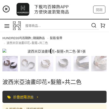
📢 市集預告：9/4-9/6 淡水捷運站
開啟
登入
註冊
📢 市集預告：9/12-9/13 八里海巡基地
我的帳戶
📢 市集預告：8/22-8/23 桃園青埔置地廣場
HUNDRESS均百韓飾 | 韓國飾品
髮箍/髮帶
波西米亞油畫印花×髮箍×共二色
髮箍/髮帶
波西米亞油畫印花×髮箍×共二色
折疊遮陽涼扇
即將完售，請把握選購