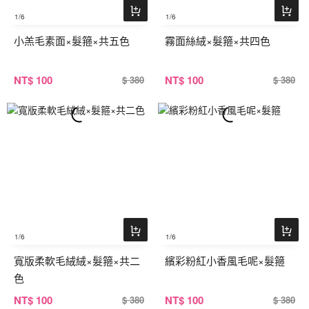
1
/6
1
/6
小羔毛素面×髮箍×共五色
霧面絲絨×髮箍×共四色
NT
$ 100
NT
$ 100
$ 380
$ 380
1
/6
1
/6
寬版柔軟毛絨絨×髮箍×共二
繽彩粉紅小香風毛呢×髮箍
色
NT
$ 100
NT
$ 100
$ 380
$ 380