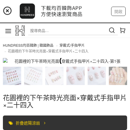
📢 市集預告：9/4-9/6 淡水捷運站
開啟
登入
註冊
📢 市集預告：9/12-9/13 八里海巡基地
我的帳戶
📢 市集預告：8/22-8/23 桃園青埔置地廣場
HUNDRESS均百韓飾 | 韓國飾品
穿戴式/手指甲片
花園裡的下午茶時光亮面×穿戴式手指甲片×二十四入
穿戴式/手指甲片
花園裡的下午茶時光亮面×穿戴式手指甲片
×二十四入
折疊遮陽涼扇