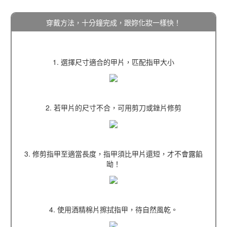
穿戴方法，十分鐘完成，跟妳化妝一樣快！
1. 選擇尺寸適合的甲片，匹配指甲大小
2. 若甲片的尺寸不合，可用剪刀或銼片修剪
3. 修剪指甲至適當長度，指甲須比甲片還短，才不會露餡
呦！
4. 使用酒精棉片擦拭指甲，待自然風乾。