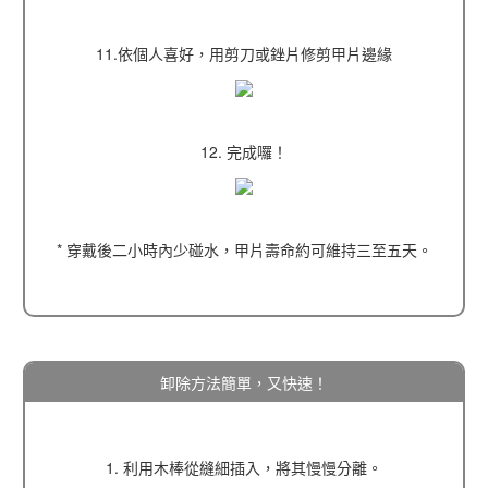
11.依個人喜好，用剪刀或銼片修剪甲片邊緣
12. 完成囉！
* 穿戴後二小時內少碰水，甲片壽命約可維持三至五天。
卸除方法簡單，又快速！
1. 利用木棒從縫細插入，將其慢慢分離。