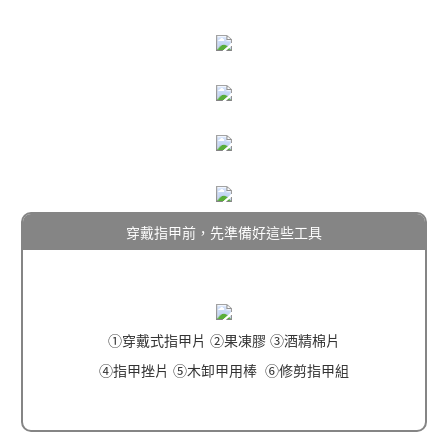
穿戴指甲前，先準備好這些工具
①穿戴式指甲片 ②果凍膠 ③酒精棉片
④指甲挫片 ⑤木卸甲用棒 ⑥修剪指甲組