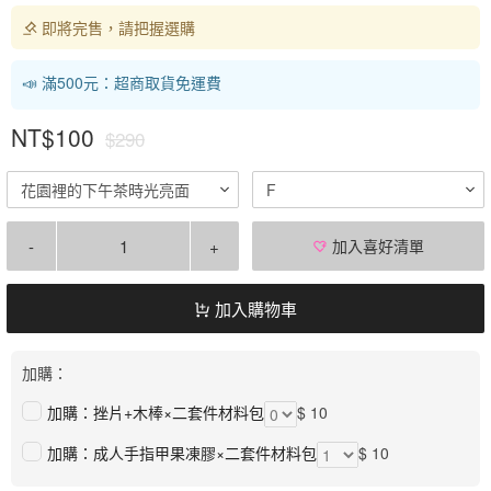
即將完售，請把握選購
📣 滿500元：超商取貨免運費
NT$100
$290
花園裡的下午茶時光亮面
F
-
+
加入喜好清單
加入購物車
加購：
加購：挫片+木棒×二套件材料包
$ 10
加購：成人手指甲果凍膠×二套件材料包
$ 10