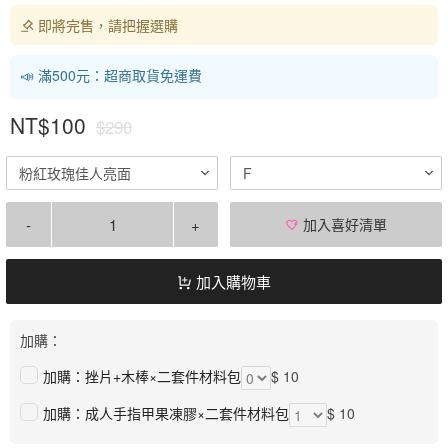
即將完售，請把握選購
📣 滿500元：超商取貨免運費
NT$100
$290
粉紅玫瑰佳人亮面
F
-
+
加入喜好清單
加入購物車
加購：
加購：挫片+木棒×二套件材料包
$ 10
加購：成人手指甲果凍膠×二套件材料包
$ 10