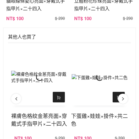
貓眼線條愛心亮面×穿戴式手
立體粉花珍珠亮面×穿戴式手
指甲片×二十四入
指甲片×二十四入
NT
$ 100
NT
$ 100
$ 290
$ 290
其他人也買了
機腕
裸膚色格紋金蔥亮面×穿
下蛋雞×娃娃×掛件×共二
水
戴式手指甲片×二十四入
色
共
NT
$ 100
NT
$ 100
N
390
$ 290
$ 390