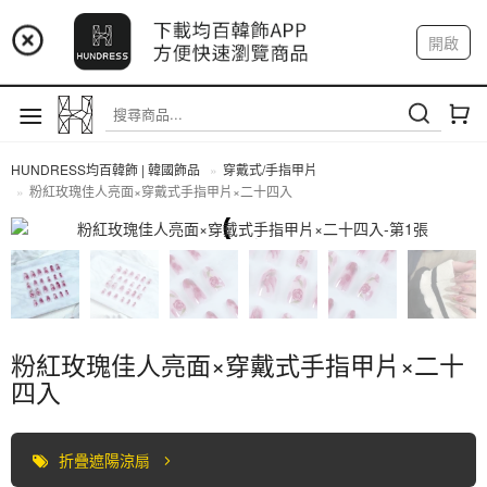
📢 市集預告：9/12-9/13 八里海巡基地
開啟
登入
註冊
📢 市集預告：8/22-8/23 桃園青埔置地廣場
我的帳戶
HUNDRESS均百韓飾 | 韓國飾品
穿戴式/手指甲片
粉紅玫瑰佳人亮面×穿戴式手指甲片×二十四入
穿戴式/手指甲片
粉紅玫瑰佳人亮面×穿戴式手指甲片×二十
四入
折疊遮陽涼扇