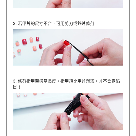
2. 若甲片的尺寸不合，可用剪刀或銼片修剪
3. 修剪指甲至適當長度，指甲須比甲片還短，才不會露餡
呦！