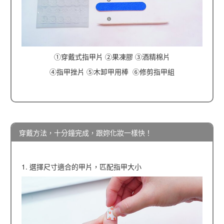
①穿戴式指甲片 ②果凍膠 ③酒精棉片
④指甲挫片 ⑤木卸甲用棒 ⑥修剪指甲組
穿戴方法，十分鐘完成，跟妳化妝一樣快！
1. 選擇尺寸適合的甲片，匹配指甲大小