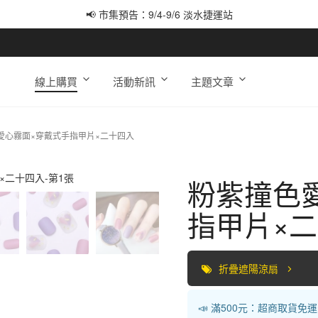
📢 市集預告：9/4-9/6 淡水捷運站
📢 市集預告：9/12-9/13 八里海巡基地
📢 市集預告：8/22-8/23 桃園青埔置地廣場
線上購買
活動新訊
主題文章
愛心霧面×穿戴式手指甲片×二十四入
粉紫撞色
指甲片×
折疊遮陽涼扇
📣 滿500元：超商取貨免