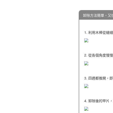
卸除方法簡單，又
1. 利用木棒從
2. 從各個角度慢
3. 四週都推開，
4. 卸除後的甲片