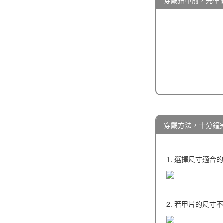
穿戴指甲前，先準
穿戴方法，十分鐘
1. 選擇尺寸適合
2. 若甲片的尺