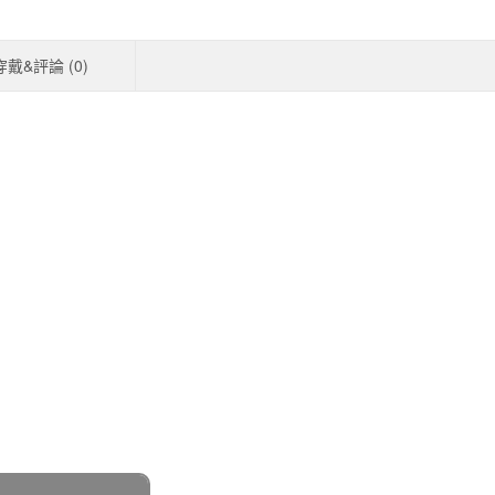
穿戴&評論 (
0
)