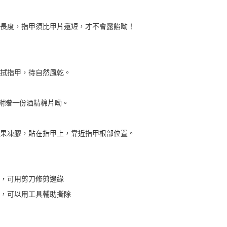
適當長度，指甲須比甲片還短，才不會露餡呦！
片擦拭指甲，待自然風乾。
貼心附贈一份酒精棉片呦。
合的果凍膠，貼在指甲上，靠近指甲根部位置。
大，可用剪刀修剪邊緣
較強，可以用工具輔助撕除