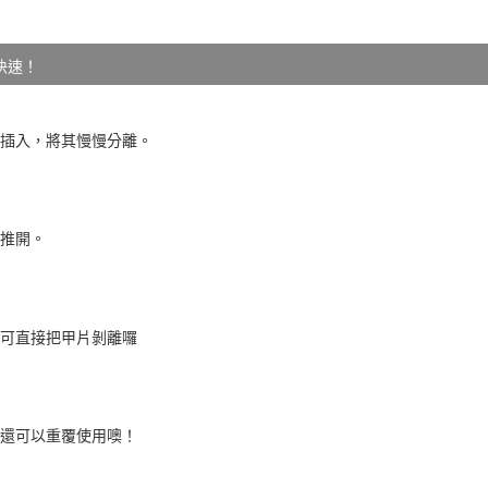
快速！
縫細插入，將其慢慢分離。
慢推開。
即可直接把甲片剝離囉
，還可以重覆使用噢！