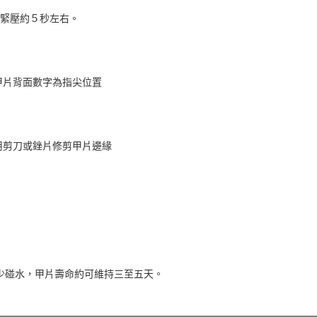
，緊壓約５秒左右。
，甲片背面數字為指尖位置
，用剪刀或銼片修剪甲片邊緣
內少碰水，甲片壽命約可維持三至五天。