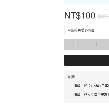
NT$100
$39
粉紫撞色愛心霧面
-
加購：
加購：挫片+木棒×二套
加購：成人手指甲果凍