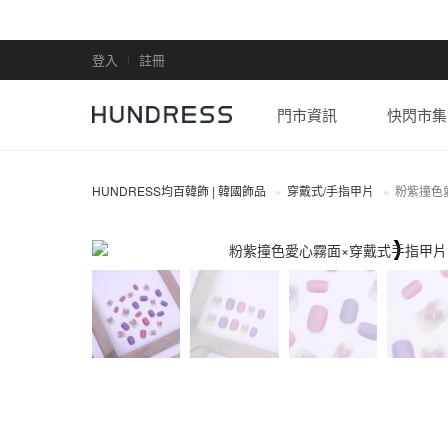
登入
註冊
門市資訊
快閃市集
HUNDRESS均百韓飾 | 韓國飾品
穿戴式/手指甲片
粉紫撞色
穿戴式/手指甲片