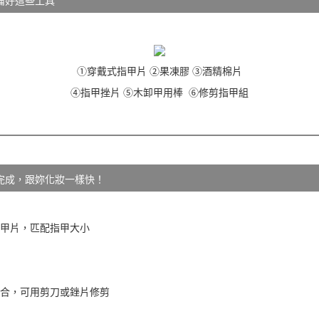
備好這些工具
①穿戴式指甲片 ②果凍膠 ③酒精棉片
④指甲挫片 ⑤木卸甲用棒 ⑥修剪指甲組
完成，跟妳化妝一樣快！
的甲片，匹配指甲大小
寸不合，可用剪刀或銼片修剪