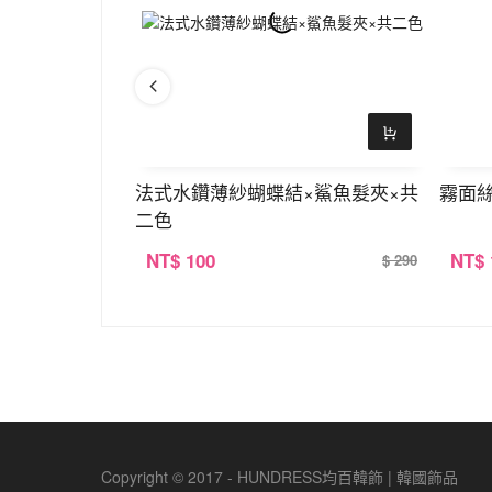
法式水鑽薄紗蝴蝶結×鯊魚髮夾×共
霧面絲
二色
NT
$ 100
NT
$
$ 390
$ 290
Copyright © 2017 - HUNDRESS均百韓飾 | 韓國飾品