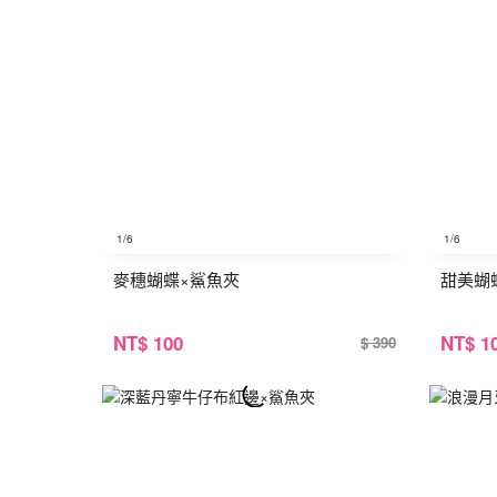
1
/6
1
/6
麥穗蝴蝶×鯊魚夾
甜美蝴
NT
$ 100
NT
$ 1
$ 390