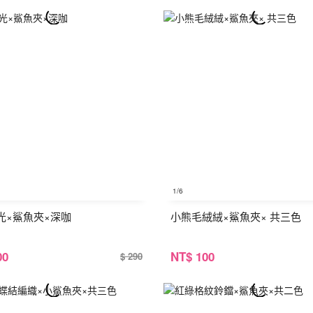
1
/6
光×鯊魚夾×深咖
小熊毛絨絨×鯊魚夾× 共三色
00
NT
$ 100
$ 290