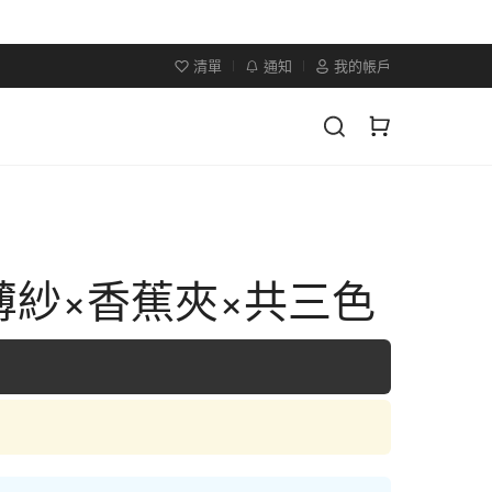
清單
通知
我的帳戶
薄紗×香蕉夾×共三色