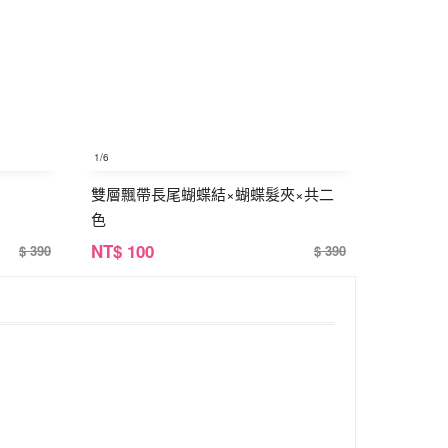
1
/6
雙層飄帶長尾蝴蝶結×蝴蝶髮夾×共二
色
NT
$ 100
$ 390
$ 390