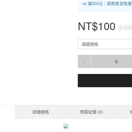
📣 滿500元：超商取貨免
NT$100
$39
請選規格
-
詳細規格
問答紀錄 (
0
)