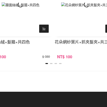
絨×髮箍×共四色
花朵網紗葉片×抓夾髮夾×共
 100
NT
$ 100
$ 380