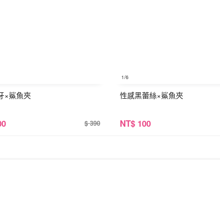
1
/6
牙×鯊魚夾
性感黑蕾絲×鯊魚夾
00
NT
$ 100
$ 390