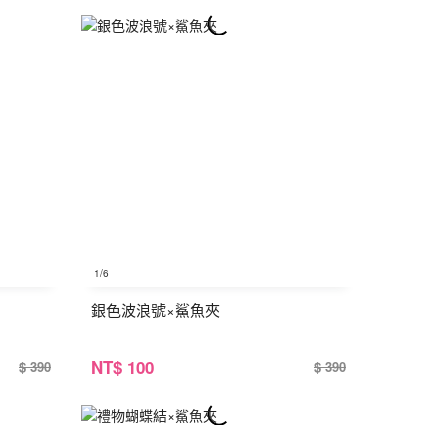
1
/6
銀色波浪號×鯊魚夾
NT
$ 100
$ 390
$ 390