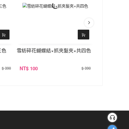
三色
雪紡碎花蝴蝶結×抓夾髮夾×共四色
復古玫瑰花×
NT
$ 100
NT
$ 100
$ 390
$ 390