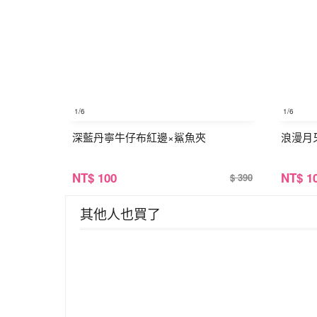
1
/6
1
/6
深藍丹寧牛仔布紅邊×鯊魚夾
浪漫月
NT
$ 100
NT
$ 1
$ 390
其他人也買了