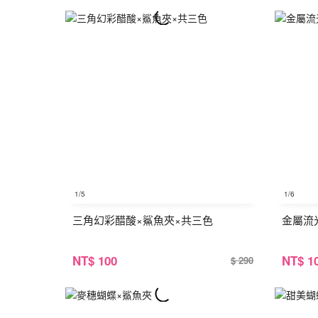
1
/5
1
/6
三角幻彩醋酸×鯊魚夾×共三色
金屬流
NT
$ 100
NT
$ 1
$ 290