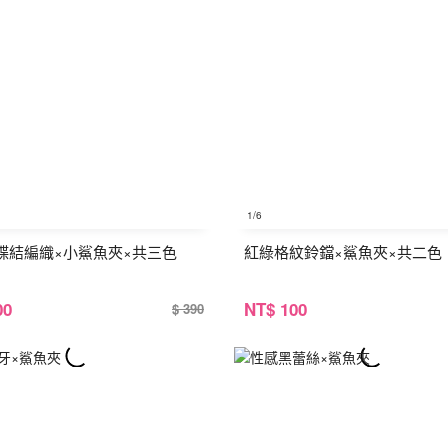
1
/6
蝶結編織×小鯊魚夾×共三色
紅綠格紋鈴鐺×鯊魚夾×共二色
00
NT
$ 100
$ 390