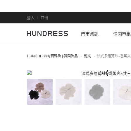
登入
註冊
門市資訊
快閃市集
HUNDRESS均百韓飾 | 韓國飾品
髮夾
法式多層薄紗×香蕉夾
髮夾