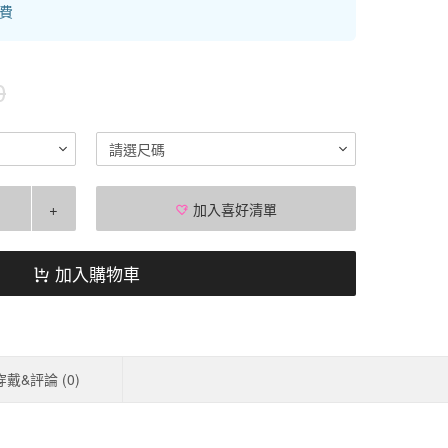
運費
0
請選尺碼
+
加入喜好清單
加入購物車
穿戴&評論 (
0
)