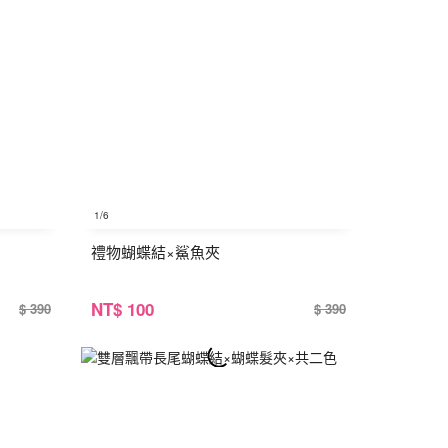
1
/6
禮物蝴蝶結×鯊魚夾
NT
$ 100
$ 390
$ 390