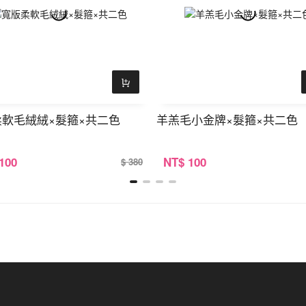
軟毛絨絨×髮箍×共二色
羊羔毛小金牌×髮箍×共二色
 100
NT
$ 100
$ 380