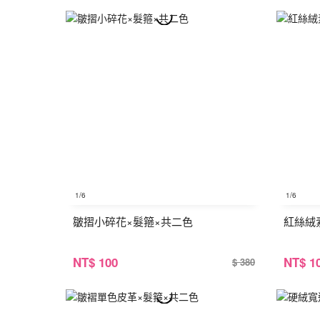
1
/6
1
/6
皺摺小碎花×髮箍×共二色
紅絲絨
NT
$ 100
NT
$ 1
$ 380