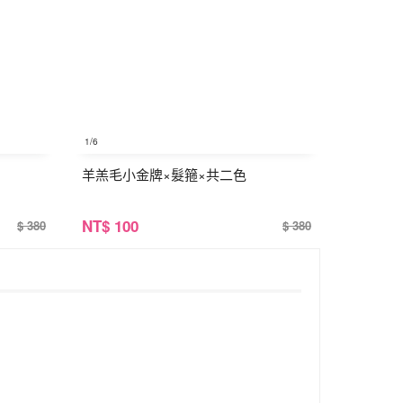
1
/6
羊羔毛小金牌×髮箍×共二色
NT
$ 100
$ 380
$ 380