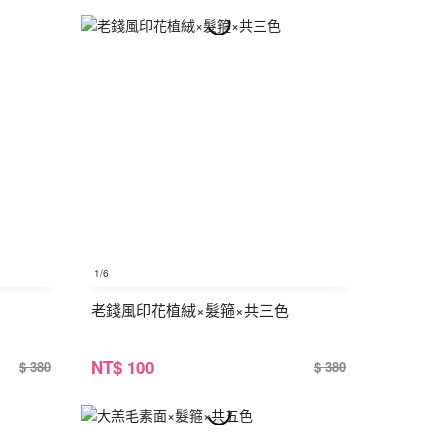
1
/6
老錢風印花植絨×髮箍×共三色
NT
$ 100
$ 380
$ 380