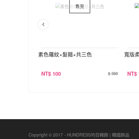
肩背包×棕咖
素色羅紋×髮箍×共三色
寬版柔
NT
$ 100
NT
$
$ 390
$ 380
Copyright © 2017 - HUNDRESS均百韓飾 | 韓國飾品