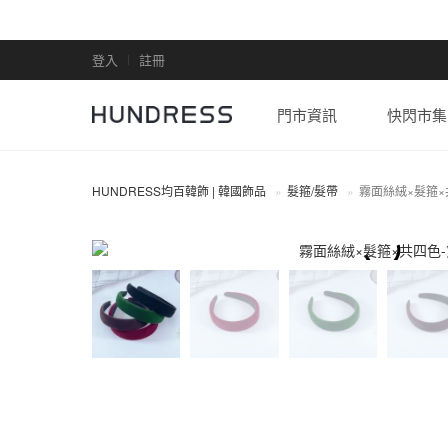
登入
註冊
門市資訊
快閃市集
HUNDRESS均百韓飾 | 韓國飾品
髮箍/髮帶
霧面絲絨×髮箍×
髮箍/髮帶