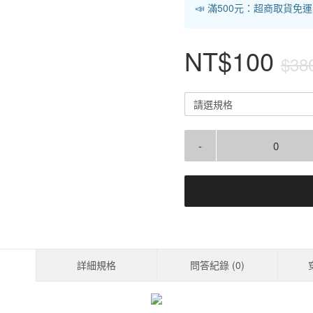
📣 滿500元：超商取貨免
NT$100
$38
請選規格
-
詳細規格
問答紀錄 (
0
)