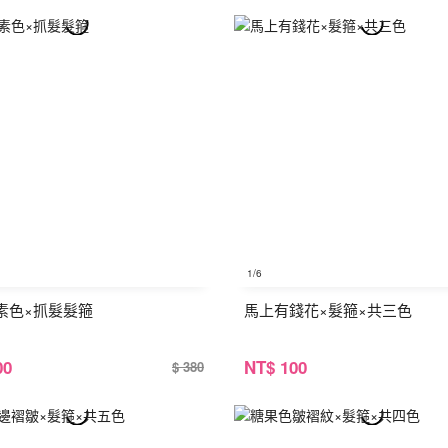
1
/6
素色×抓髮髮箍
馬上有錢花×髮箍×共三色
00
NT
$ 100
$ 380