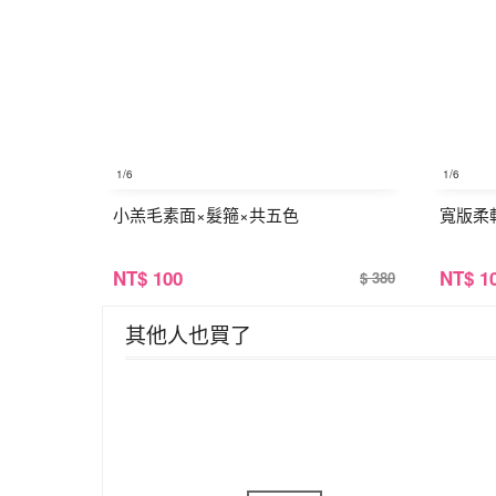
1
/6
1
/6
小羔毛素面×髮箍×共五色
寬版柔
NT
$ 100
NT
$ 1
$ 380
其他人也買了