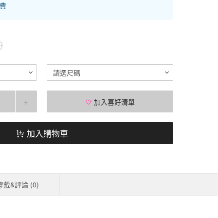
運費
0
請選尺碼
+
加入喜好清單
加入購物車
穿戴&評論 (
0
)