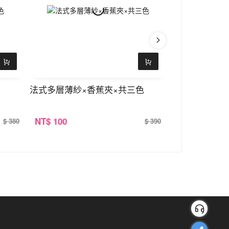
法式多層薄紗×香蕉夾×共三色
氣質網紗素色×
NT
$ 100
NT
$ 100
$ 380
$ 390