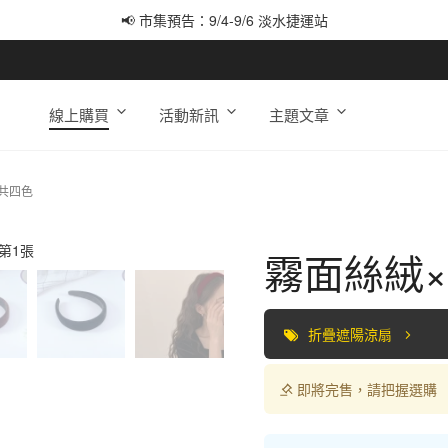
📢 市集預告：9/4-9/6 淡水捷運站
📢 市集預告：9/12-9/13 八里海巡基地
📢 市集預告：8/22-8/23 桃園青埔置地廣場
線上購買
活動新訊
主題文章
共四色
霧面絲絨
折疊遮陽涼扇
即將完售，請把握選購