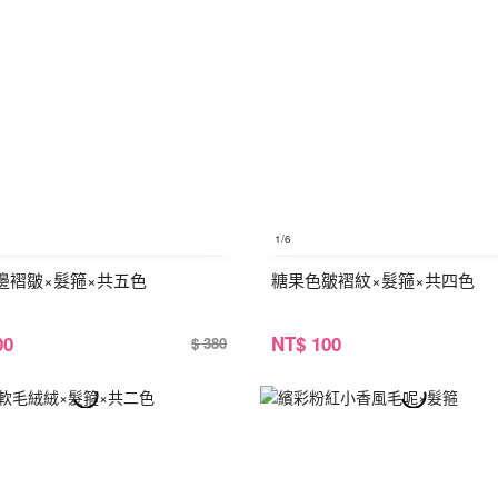
1
/6
邊褶皺×髮箍×共五色
糖果色皺褶紋×髮箍×共四色
00
NT
$ 100
$ 380