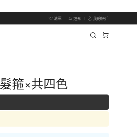
清單
通知
我的帳戶
×髮箍×共四色