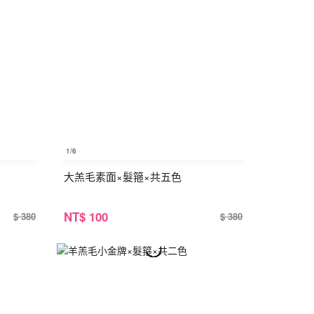
1
/6
大羔毛素面×髮箍×共五色
NT
$ 100
$ 380
$ 380