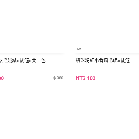
1
/6
軟毛絨絨×髮箍×共二色
繽彩粉紅小香風毛呢×髮箍
00
NT
$ 100
$ 380