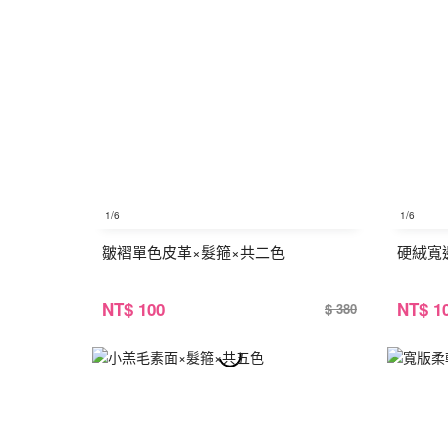
1
/6
1
/6
皺褶單色皮革×髮箍×共二色
硬絨寬
NT
$ 100
NT
$ 1
$ 380