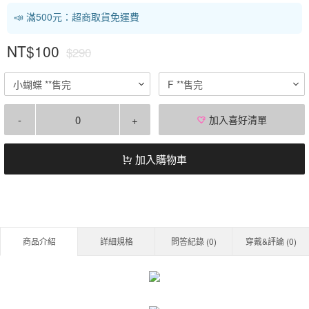
📣 滿500元：超商取貨免運費
NT$100
$290
小蝴蝶 **售完
F **售完
-
+
加入喜好清單
加入購物車
商品介紹
詳細規格
問答紀錄 (
0
)
穿戴&評論 (
0
)