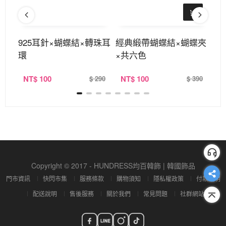
繩×
925耳針×蝴蝶結×轉珠耳
經典緞帶蝴蝶結×蝴蝶夾
雙
環
×共六色
定
NT
$ 100
NT
$ 100
N
390
$ 290
$ 390
Copyright © 2017 - HUNDRESS均百韓飾 | 韓國飾品
門市資訊
快閃市集
服務條款
購物須知
隱私權政策
付款說明
配送說明
售後服務
關於我們
常見問題
社群網站