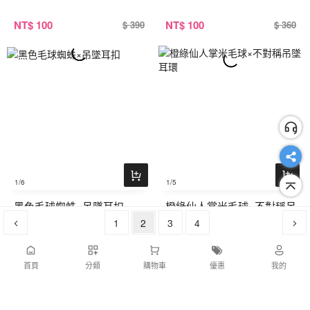
NT
$ 100
NT
$ 100
$ 390
$ 360
1
/6
1
/5
黑色毛球蜘蛛×吊墜耳扣
橙綠仙人掌米毛球×不對稱吊
1
2
墜耳環
3
4
NT
$ 100
NT
$ 100
$ 380
$ 380
首頁
分類
購物車
優惠
我的