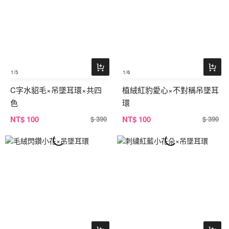
1
/5
1
/6
C字水貂毛×吊墜耳環×共四
植絨紅豹愛心×不對稱吊墜耳
色
環
NT
$ 100
NT
$ 100
$ 390
$ 390