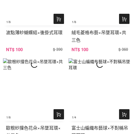
1
/6
1
/6
波點薄紗蝴蝶結×後掛式耳環
絨毛菱格布藝×吊墜耳環×共
三色
NT
$ 100
NT
$ 100
$ 390
$ 360
1
/6
1
/4
歐根紗撞色花朵×吊墜耳環×
富士山編織布藝球×不對稱吊