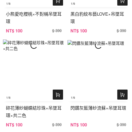
1
/6
1
/6
小熊愛吃櫻桃×不對稱吊墜耳
黑白豹紋布藝LOVE×吊墜耳
環
環
NT
$ 100
NT
$ 100
$ 390
$ 390
1
/6
1
/6
碎花薄紗蝴蝶結珍珠×吊墜耳
閃鑽灰藍薄紗流蘇×吊墜耳環
環×共二色
NT
$ 100
NT
$ 100
$ 390
$ 390