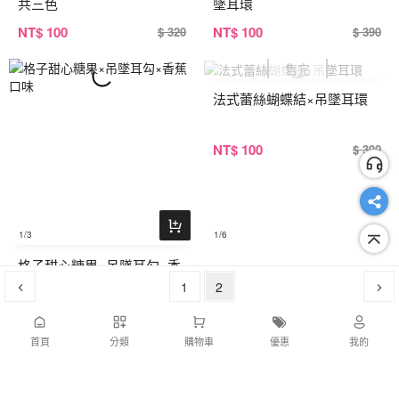
共三色
墜耳環
NT
$ 100
NT
$ 100
$ 320
$ 390
法式蕾絲蝴蝶結×吊墜耳環
NT
$ 100
$ 390
1
/3
1
/6
格子甜心糖果×吊墜耳勾×香
蕉口味
1
2
NT
$ 100
$ 260
首頁
分類
購物車
優惠
我的
1
/6
1
/6
菱框黑三角麂皮流蘇×吊墜耳
綠格蝴蝶結小雛菊×吊墜耳勾