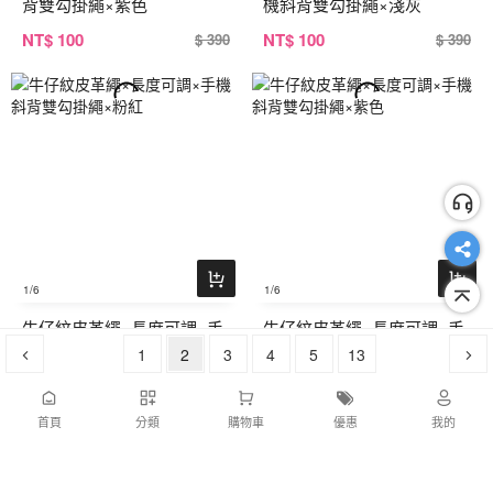
背雙勾掛繩×紫色
機斜背雙勾掛繩×淺灰
NT
$ 100
NT
$ 100
$ 390
$ 390
1
/6
1
/6
牛仔紋皮革繩×長度可調×手
牛仔紋皮革繩×長度可調×手
機斜背雙勾掛繩×粉紅
1
2
3
機斜背雙勾掛繩×紫色
4
5
13
NT
$ 100
NT
$ 100
$ 390
$ 390
首頁
分類
購物車
優惠
我的