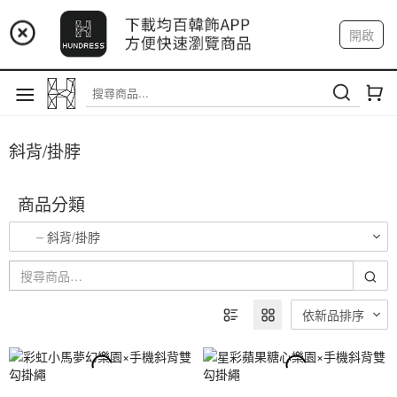
📢 市集預告：9/4-9/6 淡水捷運站
開啟
📢 市集預告：9/12-9/13 八里海巡基地
登入
註冊
我的帳戶
📢 市集預告：8/22-8/23 桃園青埔置地廣場
斜背/掛脖
商品分類
斜背/掛脖
依新品排序